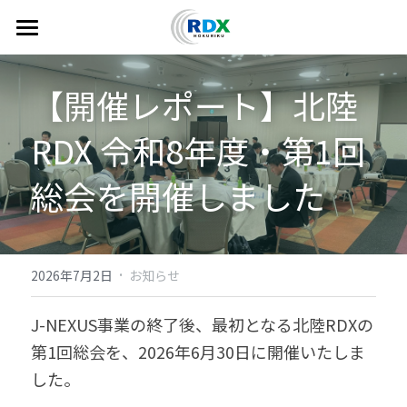
トップ
【開催レポート】北陸
北陸コネクト
RDX 令和8年度・第1回
北陸の魅力
総会を開催しました 
note
ニュース
·
北陸RDXとは
2026年7月2日
お知らせ
J-NEXUS事業の終了後、最初となる北陸RDXの
相談・お問い合わせ
第1回総会を、
2026年6月30日に
開催いたしま
した。 