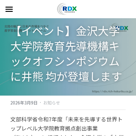
トップ
【イベント】金沢大学 
北陸コネクト
大学院教育先導機構キ
北陸の魅力
ックオフシンポジウム
note
に井熊 均が登壇します
ニュース
北陸RDXとは
·
2026年3月9日
お知らせ
相談・お問い合わせ
文部科学省令和7年度「未来を先導する世界ト
ップレベル大学院教育拠点創出事業