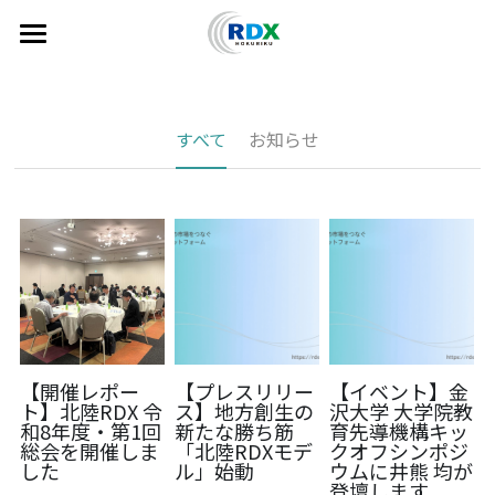
×
ブログカテゴリー
トップ
北陸コネクト
すべてのカテゴリ
すべて
お知らせ
北陸の魅力
note
ニュース
北陸RDXとは
【開催レポー
【プレスリリー
【イベント】金
相談・お問い合わせ
ト】北陸RDX 令
ス】地方創生の
沢大学 大学院教
和8年度・第1回
新たな勝ち筋
育先導機構キッ
総会を開催しま
「北陸RDXモデ
クオフシンポジ
した
ル」始動
ウムに井熊 均が
登壇します